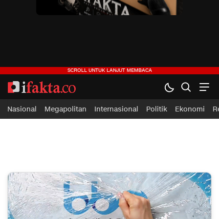
ifakta.co
#pastibenar
Nasional
Megapolitan
Internasional
Politik
Ekonomi
R