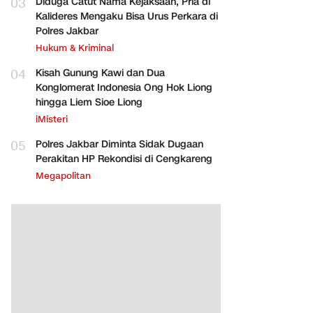
03
Diduga Catut Nama Kejaksaan, Pria di
Kalideres Mengaku Bisa Urus Perkara di
Polres Jakbar
Hukum & Kriminal
04
Kisah Gunung Kawi dan Dua
Konglomerat Indonesia Ong Hok Liong
hingga Liem Sioe Liong
iMisteri
05
Polres Jakbar Diminta Sidak Dugaan
Perakitan HP Rekondisi di Cengkareng
Megapolitan