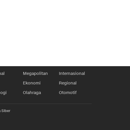
nal
Megapolitan
Internasional
Ekonomi
Regional
logi
Olahraga
Otomotif
 Siber