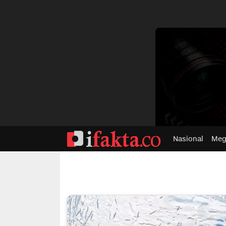
dvertisment
Nasional
Meg
ifakta.co
#pastibenar