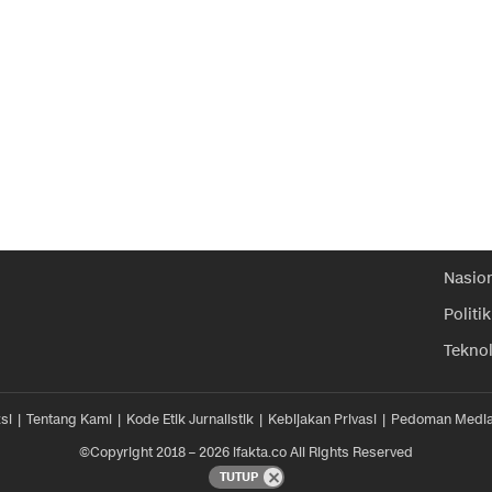
Nasio
Politik
Tekno
si
Tentang Kami
Kode Etik Jurnalistik
Kebijakan Privasi
Pedoman Media
©Copyright 2018 – 2026 ifakta.co All Rights Reserved
TUTUP