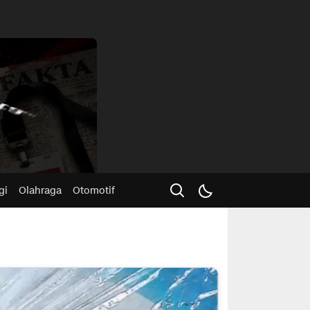
Advertisme
gi
Olahraga
Otomotif