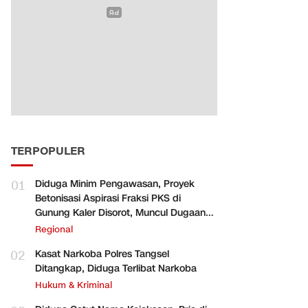
TERPOPULER
01
Diduga Minim Pengawasan, Proyek
Betonisasi Aspirasi Fraksi PKS di
Gunung Kaler Disorot, Muncul Dugaan
Pengurangan Volume
Regional
02
Kasat Narkoba Polres Tangsel
Ditangkap, Diduga Terlibat Narkoba
Hukum & Kriminal