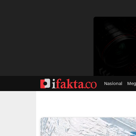
dvertisment
Nasional
Meg
ifakta.co
#pastibenar