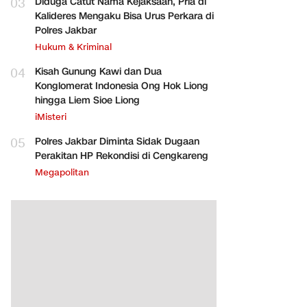
03
Diduga Catut Nama Kejaksaan, Pria di
Kalideres Mengaku Bisa Urus Perkara di
Polres Jakbar
Hukum & Kriminal
04
Kisah Gunung Kawi dan Dua
Konglomerat Indonesia Ong Hok Liong
hingga Liem Sioe Liong
iMisteri
05
Polres Jakbar Diminta Sidak Dugaan
Perakitan HP Rekondisi di Cengkareng
Megapolitan