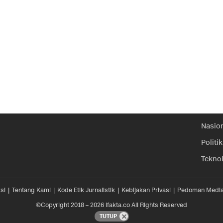
Nasio
Politik
Tekno
si
Tentang Kami
Kode Etik Jurnalistik
Kebijakan Privasi
Pedoman Media
©Copyright 2018 – 2026 ifakta.co All Rights Reserved
TUTUP