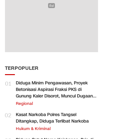
TERPOPULER
01
Diduga Minim Pengawasan, Proyek
Betonisasi Aspirasi Fraksi PKS di
Gunung Kaler Disorot, Muncul Dugaan
Pengurangan Volume
Regional
02
Kasat Narkoba Polres Tangsel
Ditangkap, Diduga Terlibat Narkoba
Hukum & Kriminal