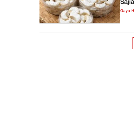
Saji
Gaya H