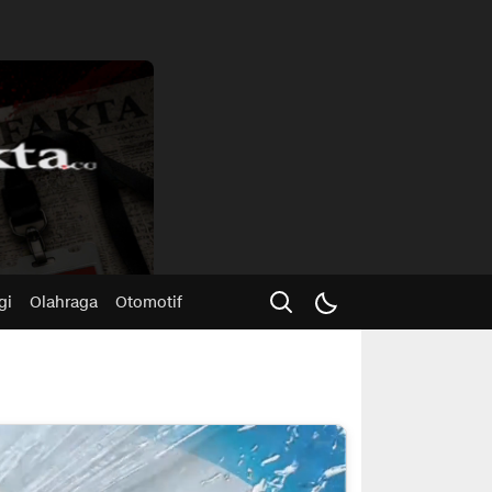
Advertisme
gi
Olahraga
Otomotif