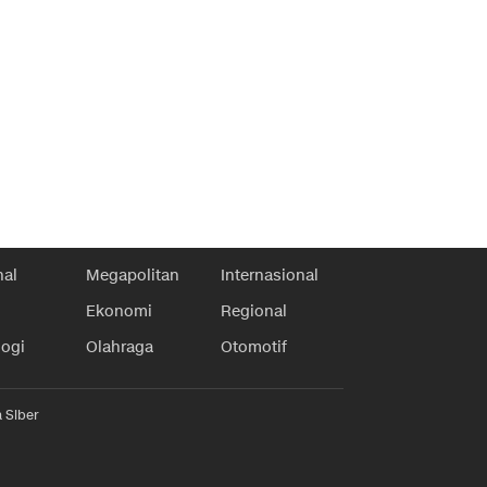
nal
Megapolitan
Internasional
Ekonomi
Regional
logi
Olahraga
Otomotif
 Siber