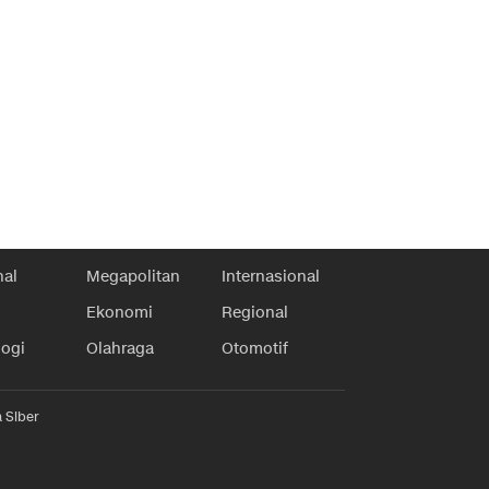
nal
Megapolitan
Internasional
Ekonomi
Regional
logi
Olahraga
Otomotif
 Siber