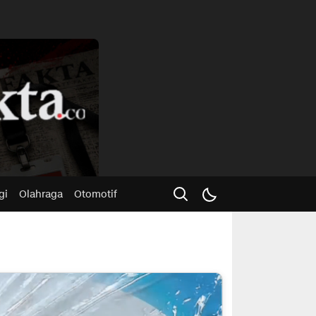
Advertisme
gi
Olahraga
Otomotif