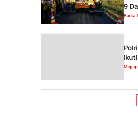
9 Da
Berita
Polr
Ikut
Megapo