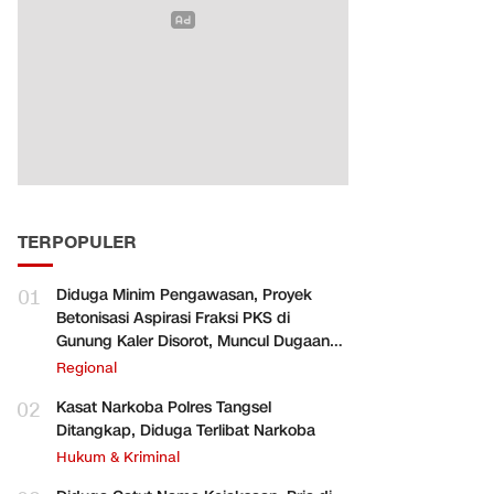
TERPOPULER
01
Diduga Minim Pengawasan, Proyek
Betonisasi Aspirasi Fraksi PKS di
Gunung Kaler Disorot, Muncul Dugaan
Pengurangan Volume
Regional
02
Kasat Narkoba Polres Tangsel
Ditangkap, Diduga Terlibat Narkoba
Hukum & Kriminal