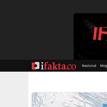
dvertisment
Nasional
Meg
ifakta.co
#pastibenar