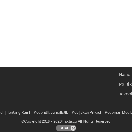
Nasio
Politik
Tekno
si
Tentang Kami
Kode Etik Jurnalistik
Kebijakan Privasi
Pedoman Media
©Copyright 2018 – 2026 ifakta.co All Rights Reserved
TUTUP