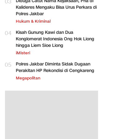
03
Diduga Catut Nama Kejaksaan, Pria di
Kalideres Mengaku Bisa Urus Perkara di
Polres Jakbar
Hukum & Kriminal
04
Kisah Gunung Kawi dan Dua
Konglomerat Indonesia Ong Hok Liong
hingga Liem Sioe Liong
iMisteri
05
Polres Jakbar Diminta Sidak Dugaan
Perakitan HP Rekondisi di Cengkareng
Megapolitan