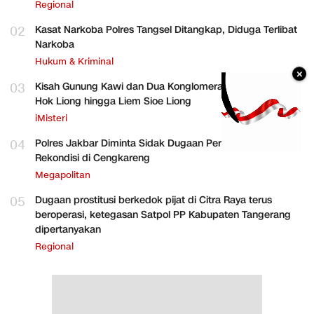
Regional
02
Kasat Narkoba Polres Tangsel Ditangkap, Diduga Terlibat
Narkoba
Hukum & Kriminal
×
03
Kisah Gunung Kawi dan Dua Konglomerat Indonesia Ong
Hok Liong hingga Liem Sioe Liong
iMisteri
04
Polres Jakbar Diminta Sidak Dugaan Perakitan HP
Rekondisi di Cengkareng
Megapolitan
05
Dugaan prostitusi berkedok pijat di Citra Raya terus
beroperasi, ketegasan Satpol PP Kabupaten Tangerang
dipertanyakan
Regional