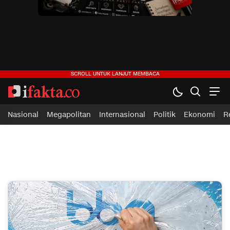
ifakta.co
#pastibenar
Nasional
Megapolitan
Internasional
Politik
Ekonomi
R