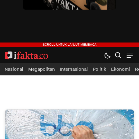
ifakta.co
#pastibenar
Nasional
Megapolitan
Internasional
Politik
Ekonomi
R