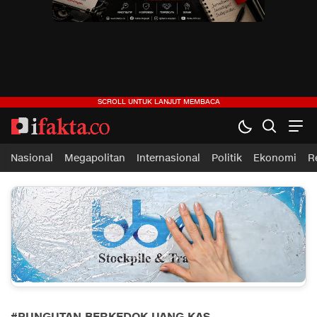
ifakta.co
#pastibenar
Nasional
Megapolitan
Internasional
Politik
Ekonomi
R