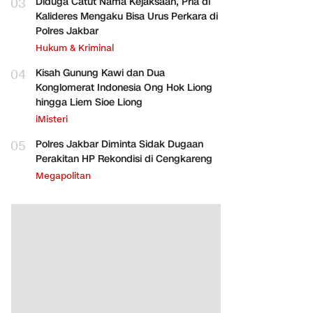
03
Diduga Catut Nama Kejaksaan, Pria di
Kalideres Mengaku Bisa Urus Perkara di
Polres Jakbar
Hukum & Kriminal
04
Kisah Gunung Kawi dan Dua
Konglomerat Indonesia Ong Hok Liong
hingga Liem Sioe Liong
iMisteri
05
Polres Jakbar Diminta Sidak Dugaan
Perakitan HP Rekondisi di Cengkareng
Megapolitan