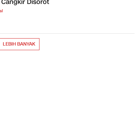
 Cangkir Disorot
al
LEBIH BANYAK