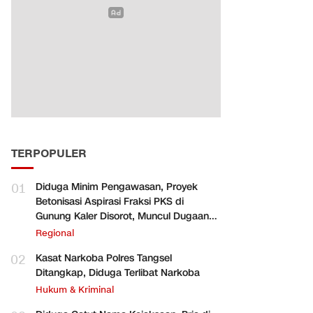
TERPOPULER
01
Diduga Minim Pengawasan, Proyek
Betonisasi Aspirasi Fraksi PKS di
Gunung Kaler Disorot, Muncul Dugaan
Pengurangan Volume
Regional
02
Kasat Narkoba Polres Tangsel
Ditangkap, Diduga Terlibat Narkoba
Hukum & Kriminal