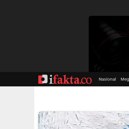
dvertisment
Nasional
Meg
ifakta.co
#pastibenar