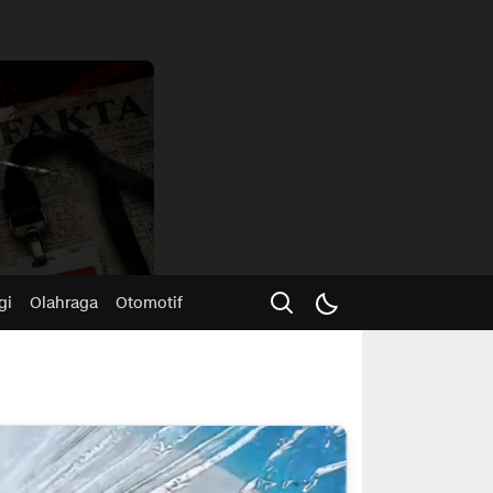
Advertisme
gi
Olahraga
Otomotif