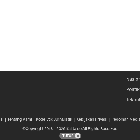
Nasio
Politik
Tekno
si
Tentang Kami
Kode Etik Jurnalistik
Kebijakan Privasi
Pedoman Media
©Copyright 2018 – 2026 ifakta.co All Rights Reserved
TUTUP