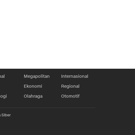
nal
Megapolitan
Internasional
Ekonomi
Regional
logi
Olahraga
Otomotif
 Siber