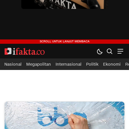
ifakta.co
#pastibenar
Nasional
Megapolitan
Internasional
Politik
Ekonomi
R