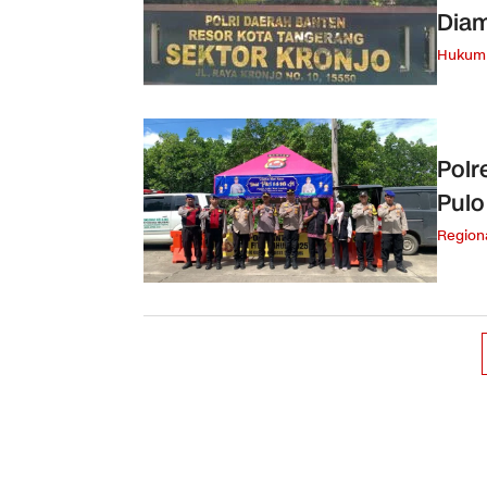
Dia
Hukum 
Polr
Pulo
Region