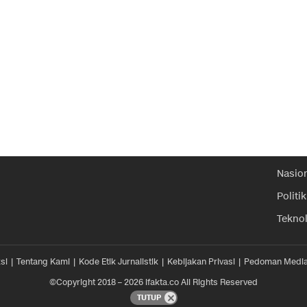
Nasio
Politik
Tekno
si
Tentang Kami
Kode Etik Jurnalistik
Kebijakan Privasi
Pedoman Media
©Copyright 2018 – 2026 ifakta.co All Rights Reserved
TUTUP