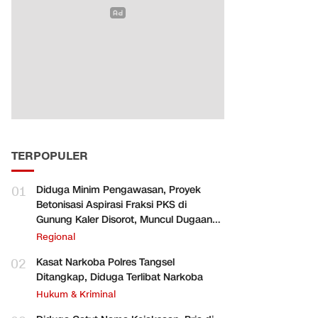
TERPOPULER
01
Diduga Minim Pengawasan, Proyek
Betonisasi Aspirasi Fraksi PKS di
Gunung Kaler Disorot, Muncul Dugaan
Pengurangan Volume
Regional
02
Kasat Narkoba Polres Tangsel
Ditangkap, Diduga Terlibat Narkoba
Hukum & Kriminal