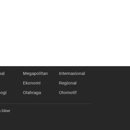
nal
Megapolitan
Internasional
Ekonomi
Regional
logi
Olahraga
Otomotif
 Siber