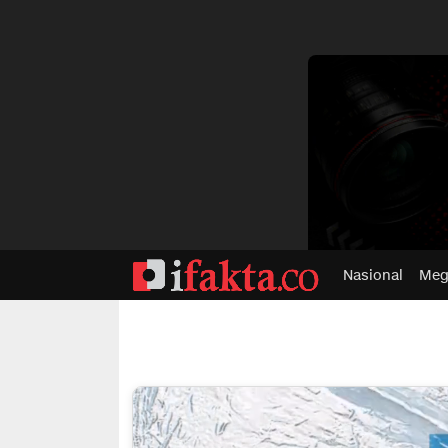
dvertisment
Nasional
Meg
ifakta.co
#pastibenar