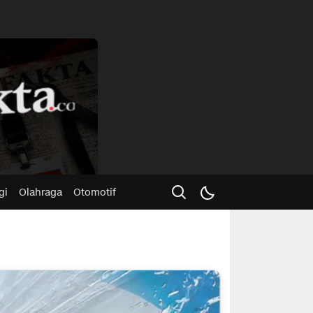
Advertisme
gi
Olahraga
Otomotif