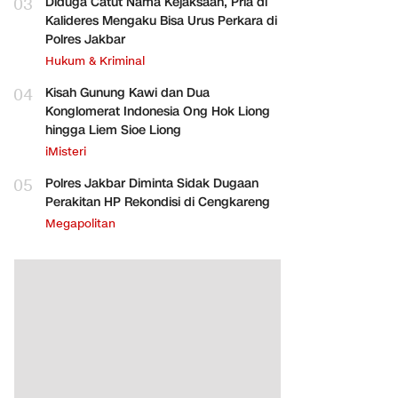
03
Diduga Catut Nama Kejaksaan, Pria di
Kalideres Mengaku Bisa Urus Perkara di
Polres Jakbar
Hukum & Kriminal
04
Kisah Gunung Kawi dan Dua
Konglomerat Indonesia Ong Hok Liong
hingga Liem Sioe Liong
iMisteri
05
Polres Jakbar Diminta Sidak Dugaan
Perakitan HP Rekondisi di Cengkareng
Megapolitan