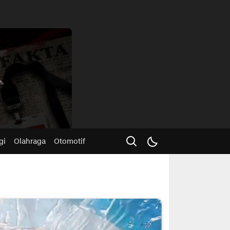
Advertisme
gi
Olahraga
Otomotif