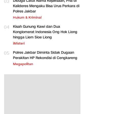
03
Diduga Catut Nama Kejaksaan, Pria di
Kalideres Mengaku Bisa Urus Perkara di
Polres Jakbar
Hukum & Kriminal
04
Kisah Gunung Kawi dan Dua
Konglomerat Indonesia Ong Hok Liong
hingga Liem Sioe Liong
iMisteri
05
Polres Jakbar Diminta Sidak Dugaan
Perakitan HP Rekondisi di Cengkareng
Megapolitan