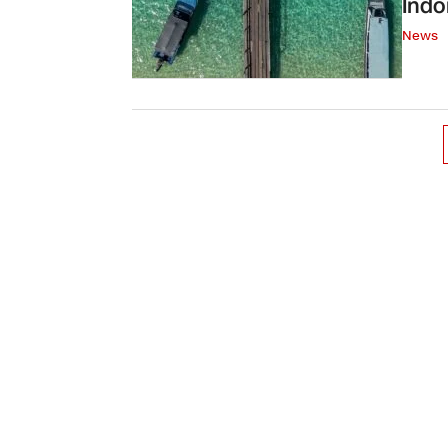
Indo
News