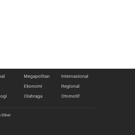
nal
Megapolitan
Internasional
Ekonomi
Regional
logi
Olahraga
Otomotif
 Siber