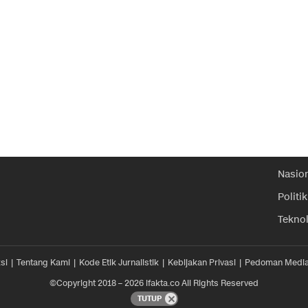
Nasio
Politik
Tekno
si
Tentang Kami
Kode Etik Jurnalistik
Kebijakan Privasi
Pedoman Media
©Copyright 2018 – 2026 ifakta.co All Rights Reserved
TUTUP