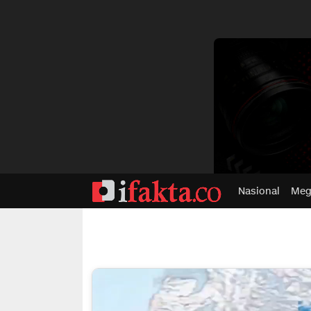
dvertisment
Nasional
Meg
ifakta.co
#pastibenar