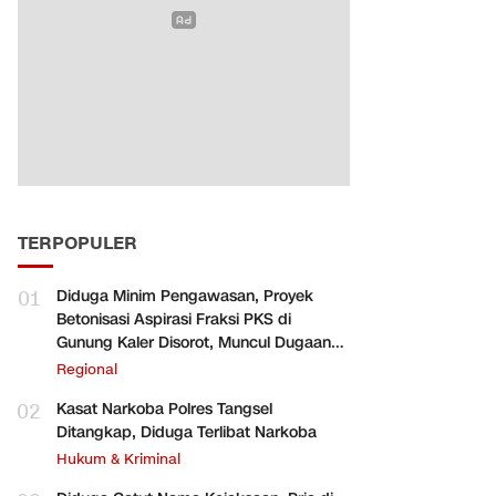
TERPOPULER
01
Diduga Minim Pengawasan, Proyek
Betonisasi Aspirasi Fraksi PKS di
Gunung Kaler Disorot, Muncul Dugaan
Pengurangan Volume
Regional
02
Kasat Narkoba Polres Tangsel
Ditangkap, Diduga Terlibat Narkoba
Hukum & Kriminal