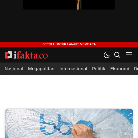
ifakta.co
#pastibenar
Nasional
Megapolitan
Internasional
Politik
Ekonomi
R