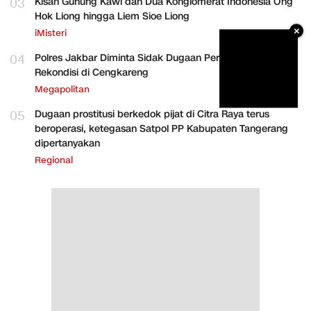
03
Kisah Gunung Kawi dan Dua Konglomerat Indonesia Ong
Hok Liong hingga Liem Sioe Liong
×
iMisteri
04
Polres Jakbar Diminta Sidak Dugaan Perakitan HP
Rekondisi di Cengkareng
Megapolitan
05
Dugaan prostitusi berkedok pijat di Citra Raya terus
beroperasi, ketegasan Satpol PP Kabupaten Tangerang
dipertanyakan
Regional