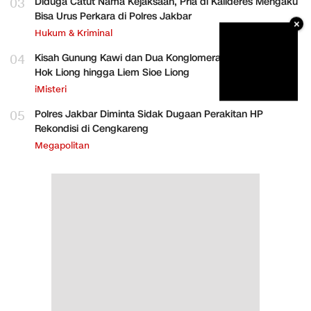
03
Diduga Catut Nama Kejaksaan, Pria di Kalideres Mengaku
Bisa Urus Perkara di Polres Jakbar
×
Hukum & Kriminal
04
Kisah Gunung Kawi dan Dua Konglomerat Indonesia Ong
Hok Liong hingga Liem Sioe Liong
iMisteri
05
Polres Jakbar Diminta Sidak Dugaan Perakitan HP
Rekondisi di Cengkareng
Megapolitan