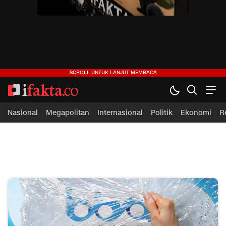
ifakta.co
#pastibenar
Nasional
Megapolitan
Internasional
Politik
Ekonomi
R