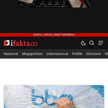
ifakta.co
#pastibenar
Nasional
Megapolitan
Internasional
Politik
Ekonomi
R