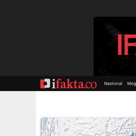
dvertisment
Nasional
Meg
ifakta.co
#pastibenar