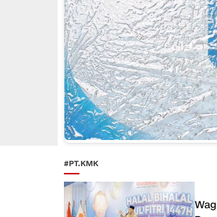
#PT.KMK
Wagu