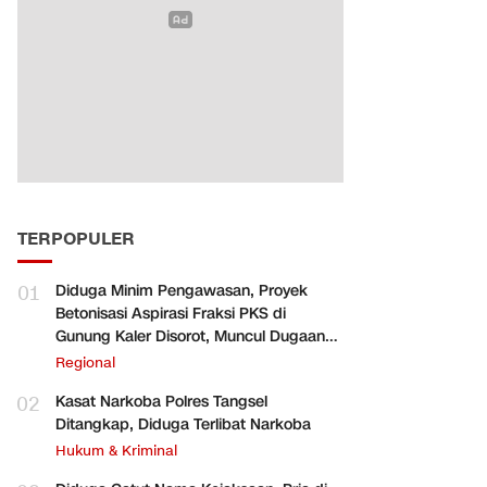
TERPOPULER
01
Diduga Minim Pengawasan, Proyek
Betonisasi Aspirasi Fraksi PKS di
Gunung Kaler Disorot, Muncul Dugaan
Pengurangan Volume
Regional
02
Kasat Narkoba Polres Tangsel
Ditangkap, Diduga Terlibat Narkoba
Hukum & Kriminal