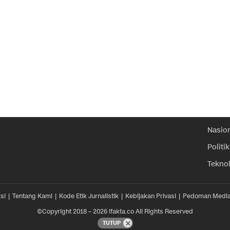
Nasio
Politik
Tekno
si
Tentang Kami
Kode Etik Jurnalistik
Kebijakan Privasi
Pedoman Media
©Copyright 2018 – 2026 ifakta.co All Rights Reserved
TUTUP