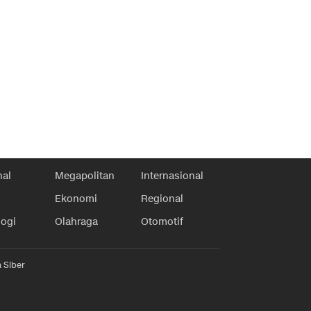
nal
Megapolitan
Internasional
Ekonomi
Regional
logi
Olahraga
Otomotif
 Siber