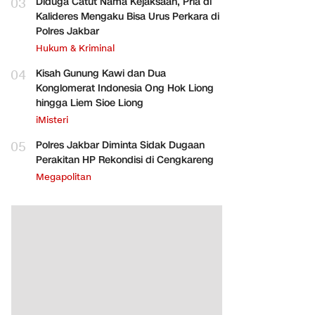
03
Diduga Catut Nama Kejaksaan, Pria di
Kalideres Mengaku Bisa Urus Perkara di
Polres Jakbar
Hukum & Kriminal
04
Kisah Gunung Kawi dan Dua
Konglomerat Indonesia Ong Hok Liong
hingga Liem Sioe Liong
iMisteri
05
Polres Jakbar Diminta Sidak Dugaan
Perakitan HP Rekondisi di Cengkareng
Megapolitan