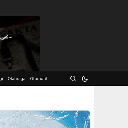
Advertisme
gi
Olahraga
Otomotif