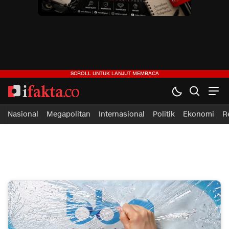
ifakta.co
#pastibenar
Nasional
Megapolitan
Internasional
Politik
Ekonomi
R