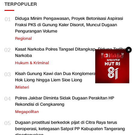
TERPOPULER
01
Diduga Minim Pengawasan, Proyek Betonisasi Aspirasi
Fraksi PKS di Gunung Kaler Disorot, Muncul Dugaan
Pengurangan Volume
Regional
02
Kasat Narkoba Polres Tangsel Ditangkap, Diduga Terlibat
×
Narkoba
Hukum & Kriminal
03
Kisah Gunung Kawi dan Dua Konglomerat Indonesia Ong
Hok Liong hingga Liem Sioe Liong
iMisteri
04
Polres Jakbar Diminta Sidak Dugaan Perakitan HP
Rekondisi di Cengkareng
Megapolitan
05
Dugaan prostitusi berkedok pijat di Citra Raya terus
beroperasi, ketegasan Satpol PP Kabupaten Tangerang