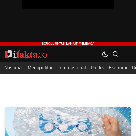
ifakta.co
#pastibenar
Nasional
Megapolitan
Internasional
Politik
Ekonomi
R