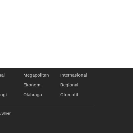
nal
Megapolitan
Internasional
Ekonomi
Regional
logi
Olahraga
Otomotif
 Siber