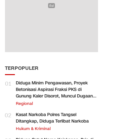
TERPOPULER
01
Diduga Minim Pengawasan, Proyek
Betonisasi Aspirasi Fraksi PKS di
Gunung Kaler Disorot, Muncul Dugaan
Pengurangan Volume
Regional
02
Kasat Narkoba Polres Tangsel
Ditangkap, Diduga Terlibat Narkoba
Hukum & Kriminal