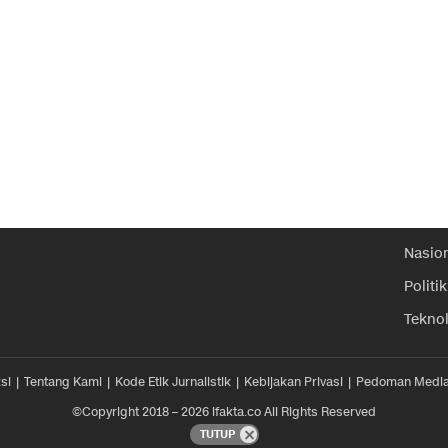
Nasio
Politik
Tekno
si
Tentang Kami
Kode Etik Jurnalistik
Kebijakan Privasi
Pedoman Media
©Copyright 2018 – 2026 ifakta.co All Rights Reserved
TUTUP