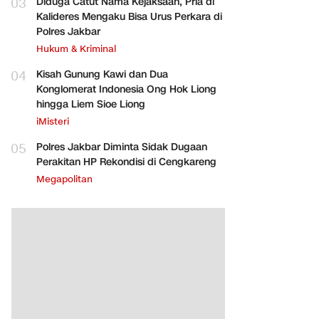
03
Diduga Catut Nama Kejaksaan, Pria di
Kalideres Mengaku Bisa Urus Perkara di
Polres Jakbar
Hukum & Kriminal
04
Kisah Gunung Kawi dan Dua
Konglomerat Indonesia Ong Hok Liong
hingga Liem Sioe Liong
iMisteri
05
Polres Jakbar Diminta Sidak Dugaan
Perakitan HP Rekondisi di Cengkareng
Megapolitan