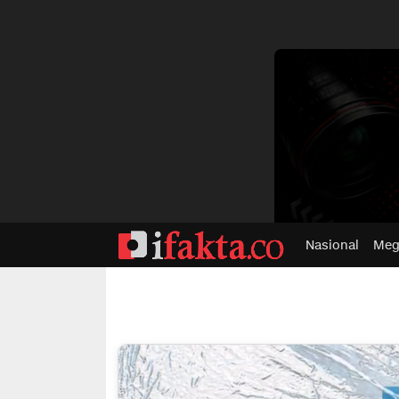
dvertisment
Nasional
Meg
ifakta.co
#pastibenar