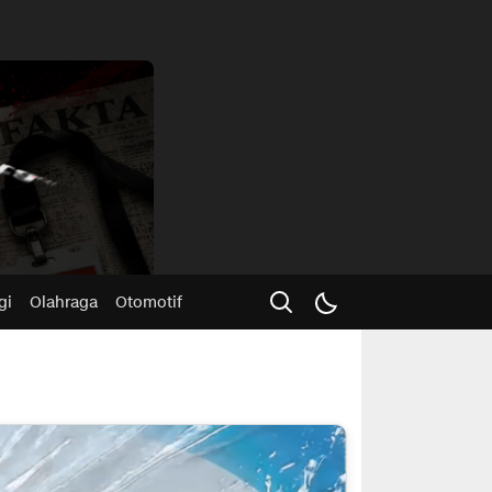
Advertisme
gi
Olahraga
Otomotif