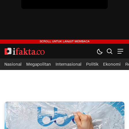
ifakta.co
#pastibenar
Nasional
Megapolitan
Internasional
Politik
Ekonomi
R