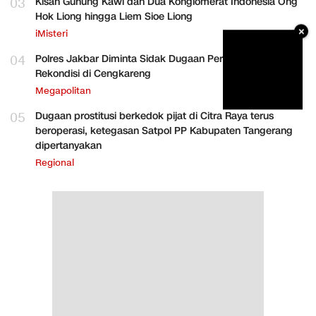
03
Kisah Gunung Kawi dan Dua Konglomerat Indonesia Ong
Hok Liong hingga Liem Sioe Liong
×
iMisteri
04
Polres Jakbar Diminta Sidak Dugaan Perakitan HP
Rekondisi di Cengkareng
Megapolitan
05
Dugaan prostitusi berkedok pijat di Citra Raya terus
beroperasi, ketegasan Satpol PP Kabupaten Tangerang
dipertanyakan
Regional