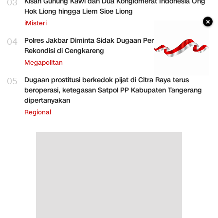
03
Kisah Gunung Kawi dan Dua Konglomerat Indonesia Ong
Hok Liong hingga Liem Sioe Liong
×
iMisteri
04
Polres Jakbar Diminta Sidak Dugaan Perakitan HP
Rekondisi di Cengkareng
Megapolitan
05
Dugaan prostitusi berkedok pijat di Citra Raya terus
beroperasi, ketegasan Satpol PP Kabupaten Tangerang
dipertanyakan
Regional