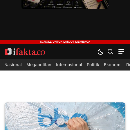
ifakta.co
#pastibenar
Nasional
Megapolitan
Internasional
Politik
Ekonomi
R