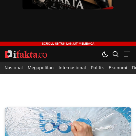
ifakta.co
#pastibenar
Nasional
Megapolitan
Internasional
Politik
Ekonomi
R