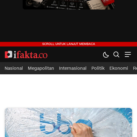
ifakta.co
#pastibenar
Nasional
Megapolitan
Internasional
Politik
Ekonomi
R