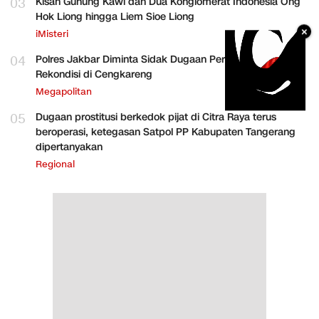
03
Kisah Gunung Kawi dan Dua Konglomerat Indonesia Ong
Hok Liong hingga Liem Sioe Liong
×
iMisteri
04
Polres Jakbar Diminta Sidak Dugaan Perakitan HP
Rekondisi di Cengkareng
Megapolitan
05
Dugaan prostitusi berkedok pijat di Citra Raya terus
beroperasi, ketegasan Satpol PP Kabupaten Tangerang
dipertanyakan
Regional