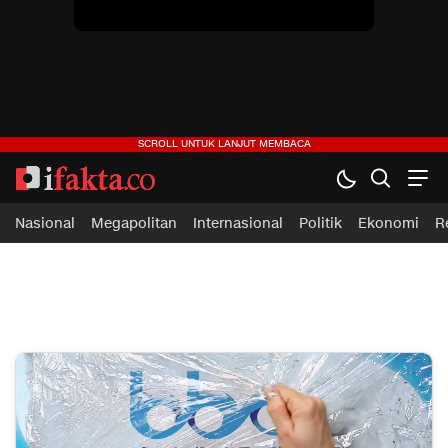
ifakta.co
#pastibenar
Nasional
Megapolitan
Internasional
Politik
Ekonomi
R