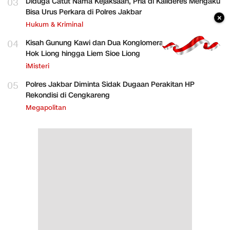
03
Diduga Catut Nama Kejaksaan, Pria di Kalideres Mengaku
Bisa Urus Perkara di Polres Jakbar
×
Hukum & Kriminal
04
Kisah Gunung Kawi dan Dua Konglomerat Indonesia Ong
Hok Liong hingga Liem Sioe Liong
iMisteri
05
Polres Jakbar Diminta Sidak Dugaan Perakitan HP
Rekondisi di Cengkareng
Megapolitan