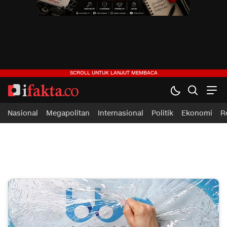
ifakta.co
#pastibenar
Nasional
Megapolitan
Internasional
Politik
Ekonomi
R