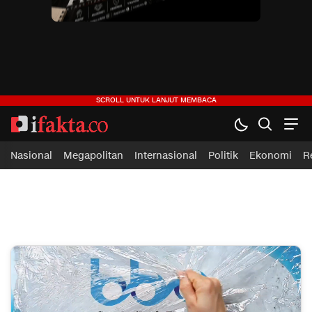
ifakta.co
#pastibenar
Nasional
Megapolitan
Internasional
Politik
Ekonomi
R