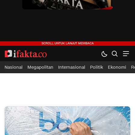
ifakta.co
#pastibenar
Nasional
Megapolitan
Internasional
Politik
Ekonomi
R