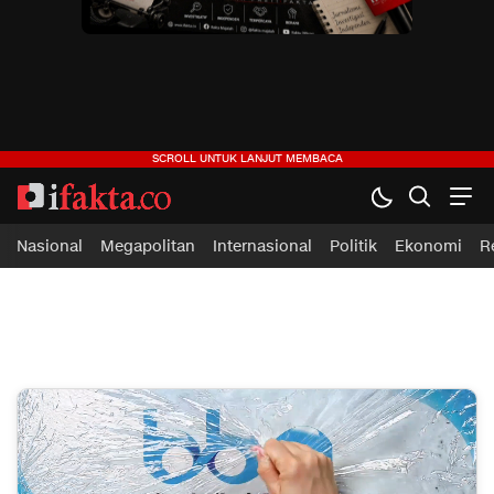
ifakta.co
#pastibenar
Nasional
Megapolitan
Internasional
Politik
Ekonomi
R