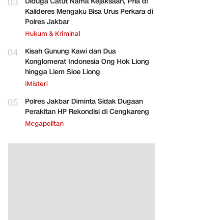
03
Diduga Catut Nama Kejaksaan, Pria di
Kalideres Mengaku Bisa Urus Perkara di
Polres Jakbar
Hukum & Kriminal
04
Kisah Gunung Kawi dan Dua
Konglomerat Indonesia Ong Hok Liong
hingga Liem Sioe Liong
iMisteri
05
Polres Jakbar Diminta Sidak Dugaan
Perakitan HP Rekondisi di Cengkareng
Megapolitan