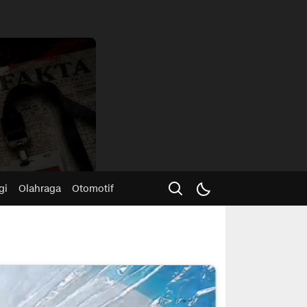
Advertisme
gi
Olahraga
Otomotif