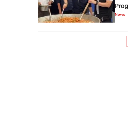
Prog
News