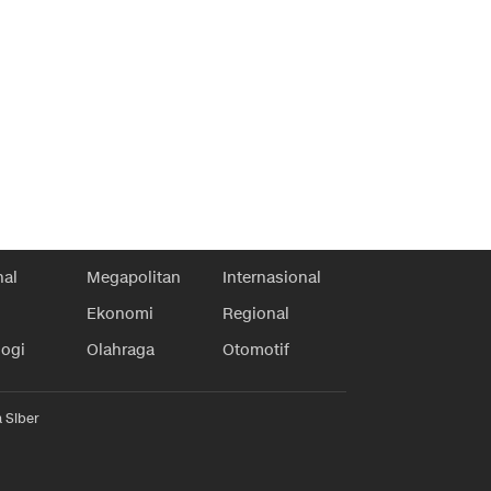
nal
Megapolitan
Internasional
Ekonomi
Regional
logi
Olahraga
Otomotif
 Siber