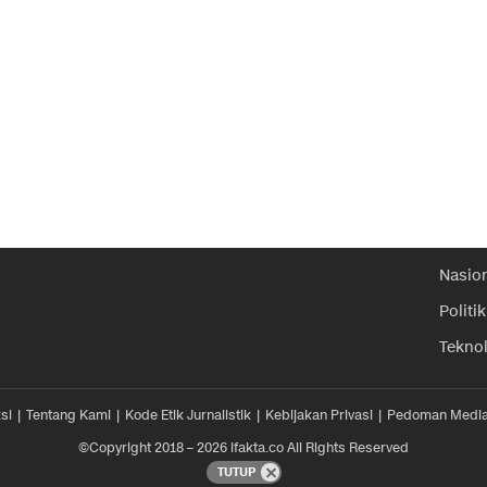
Nasio
Politik
Tekno
si
Tentang Kami
Kode Etik Jurnalistik
Kebijakan Privasi
Pedoman Media
©Copyright 2018 – 2026 ifakta.co All Rights Reserved
TUTUP