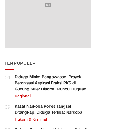
TERPOPULER
01
Diduga Minim Pengawasan, Proyek
Betonisasi Aspirasi Fraksi PKS di
Gunung Kaler Disorot, Muncul Dugaan
Pengurangan Volume
Regional
02
Kasat Narkoba Polres Tangsel
Ditangkap, Diduga Terlibat Narkoba
Hukum & Kriminal