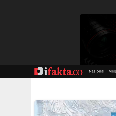
dvertisment
Nasional
Meg
ifakta.co
#pastibenar