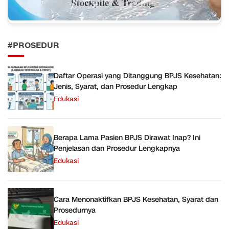
#PROSEDUR
Daftar Operasi yang Ditanggung BPJS Kesehatan:
Jenis, Syarat, dan Prosedur Lengkap
Edukasi
Berapa Lama Pasien BPJS Dirawat Inap? Ini
Penjelasan dan Prosedur Lengkapnya
Edukasi
Cara Menonaktifkan BPJS Kesehatan, Syarat dan
Prosedurnya
Edukasi