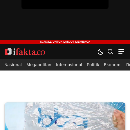
ifakta.co
#pastibenar
Nasional
Megapolitan
Internasional
Politik
Ekonomi
R