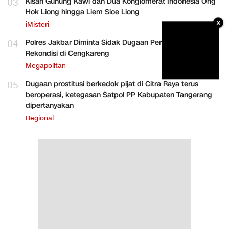
03
Kisah Gunung Kawi dan Dua Konglomerat Indonesia Ong
Hok Liong hingga Liem Sioe Liong
×
iMisteri
04
Polres Jakbar Diminta Sidak Dugaan Perakitan HP
Rekondisi di Cengkareng
Megapolitan
05
Dugaan prostitusi berkedok pijat di Citra Raya terus
beroperasi, ketegasan Satpol PP Kabupaten Tangerang
dipertanyakan
Regional