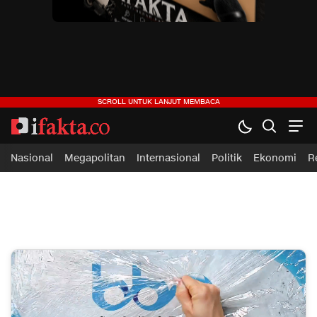
ifakta.co
#pastibenar
Nasional
Megapolitan
Internasional
Politik
Ekonomi
R