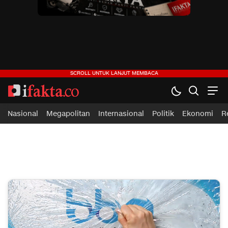
ifakta.co
#pastibenar
Nasional
Megapolitan
Internasional
Politik
Ekonomi
R