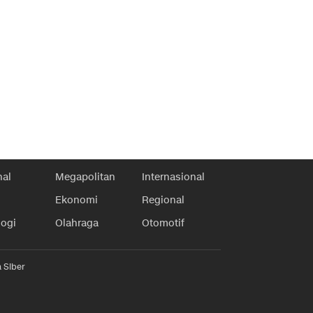
nal
Megapolitan
Internasional
Ekonomi
Regional
logi
Olahraga
Otomotif
 Siber