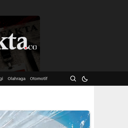
Advertisme
gi
Olahraga
Otomotif