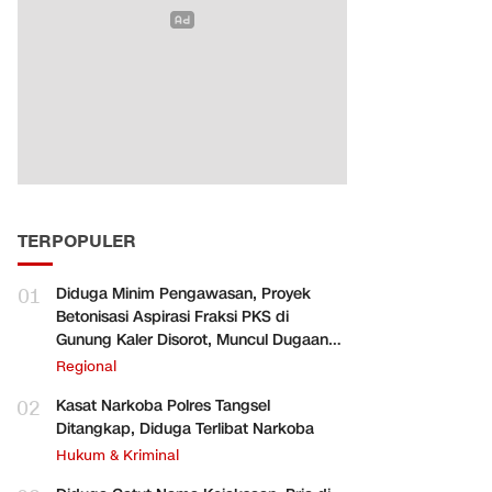
TERPOPULER
01
Diduga Minim Pengawasan, Proyek
Betonisasi Aspirasi Fraksi PKS di
Gunung Kaler Disorot, Muncul Dugaan
Pengurangan Volume
Regional
02
Kasat Narkoba Polres Tangsel
Ditangkap, Diduga Terlibat Narkoba
Hukum & Kriminal