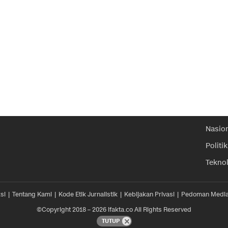
Nasio
Politik
Tekno
si
Tentang Kami
Kode Etik Jurnalistik
Kebijakan Privasi
Pedoman Media
©Copyright 2018 – 2026 ifakta.co All Rights Reserved
TUTUP