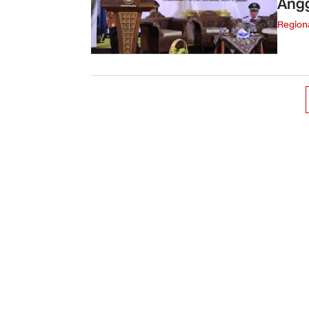
Angg
Region