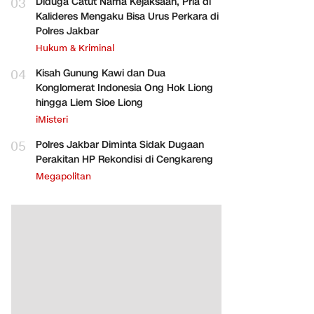
03
Diduga Catut Nama Kejaksaan, Pria di
Kalideres Mengaku Bisa Urus Perkara di
Polres Jakbar
Hukum & Kriminal
04
Kisah Gunung Kawi dan Dua
Konglomerat Indonesia Ong Hok Liong
hingga Liem Sioe Liong
iMisteri
05
Polres Jakbar Diminta Sidak Dugaan
Perakitan HP Rekondisi di Cengkareng
Megapolitan