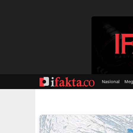
dvertisment
Nasional
Meg
ifakta.co
#pastibenar