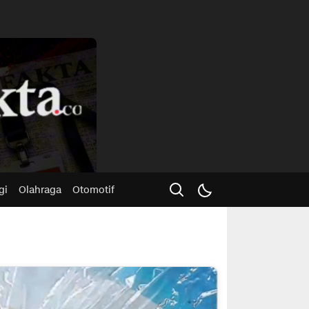
Advertisme
gi
Olahraga
Otomotif