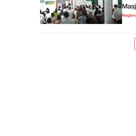
Masj
Region