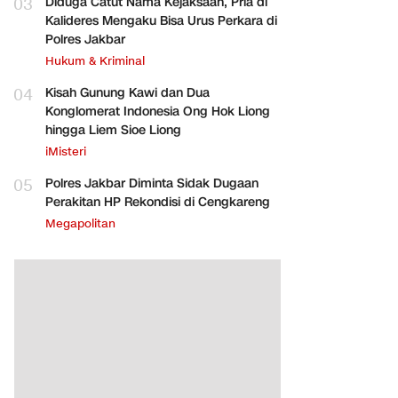
03
Diduga Catut Nama Kejaksaan, Pria di
Kalideres Mengaku Bisa Urus Perkara di
Polres Jakbar
Hukum & Kriminal
04
Kisah Gunung Kawi dan Dua
Konglomerat Indonesia Ong Hok Liong
hingga Liem Sioe Liong
iMisteri
05
Polres Jakbar Diminta Sidak Dugaan
Perakitan HP Rekondisi di Cengkareng
Megapolitan