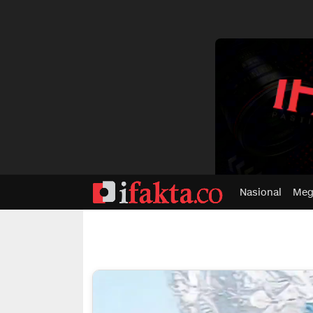
dvertisment
Nasional
Meg
ifakta.co
#pastibenar