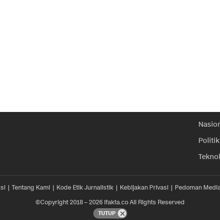
Nasio
Politik
Tekno
si
Tentang Kami
Kode Etik Jurnalistik
Kebijakan Privasi
Pedoman Media
©Copyright 2018 – 2026 ifakta.co All Rights Reserved
TUTUP