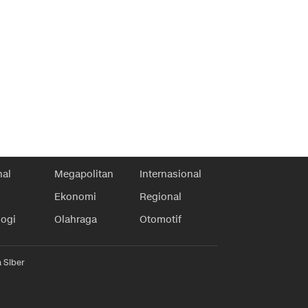
nal
Megapolitan
Internasional
Ekonomi
Regional
logi
Olahraga
Otomotif
 Siber