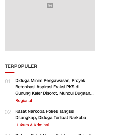
TERPOPULER
01
Diduga Minim Pengawasan, Proyek
Betonisasi Aspirasi Fraksi PKS di
Gunung Kaler Disorot, Muncul Dugaan
Pengurangan Volume
Regional
02
Kasat Narkoba Polres Tangsel
Ditangkap, Diduga Terlibat Narkoba
Hukum & Kriminal