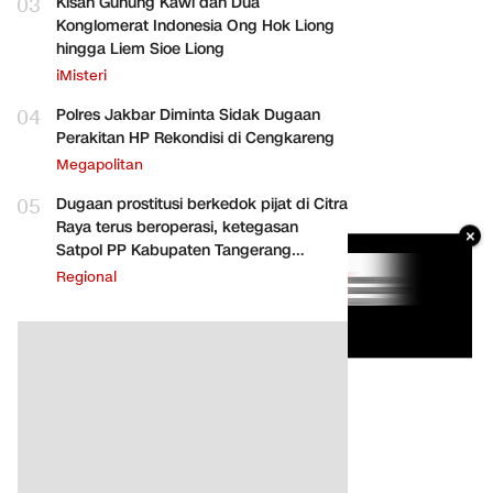
03
Kisah Gunung Kawi dan Dua
Konglomerat Indonesia Ong Hok Liong
hingga Liem Sioe Liong
iMisteri
04
Polres Jakbar Diminta Sidak Dugaan
Perakitan HP Rekondisi di Cengkareng
Megapolitan
05
Dugaan prostitusi berkedok pijat di Citra
Raya terus beroperasi, ketegasan
×
Satpol PP Kabupaten Tangerang
dipertanyakan
Regional