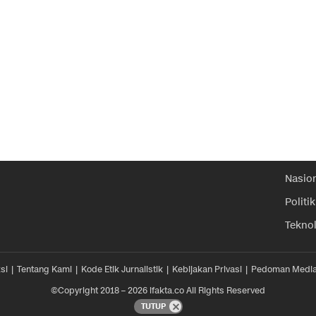
Nasio
Politik
Tekno
si
Tentang Kami
Kode Etik Jurnalistik
Kebijakan Privasi
Pedoman Media
©Copyright 2018 – 2026 ifakta.co All Rights Reserved
TUTUP