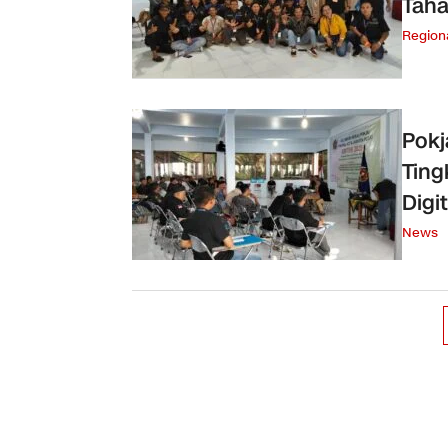
Taha
Region
Pokj
Ting
Digit
News