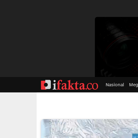
dvertisment
Nasional
Meg
ifakta.co
#pastibenar