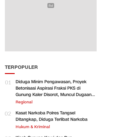
TERPOPULER
01
Diduga Minim Pengawasan, Proyek
Betonisasi Aspirasi Fraksi PKS di
Gunung Kaler Disorot, Muncul Dugaan
Pengurangan Volume
Regional
02
Kasat Narkoba Polres Tangsel
Ditangkap, Diduga Terlibat Narkoba
Hukum & Kriminal