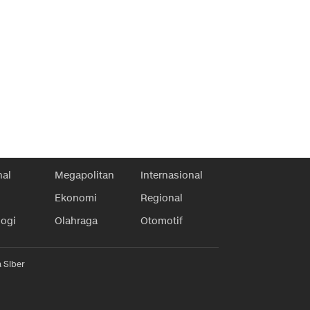
nal
Megapolitan
Internasional
Ekonomi
Regional
logi
Olahraga
Otomotif
 Siber