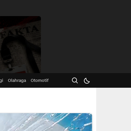
Advertisme
gi
Olahraga
Otomotif