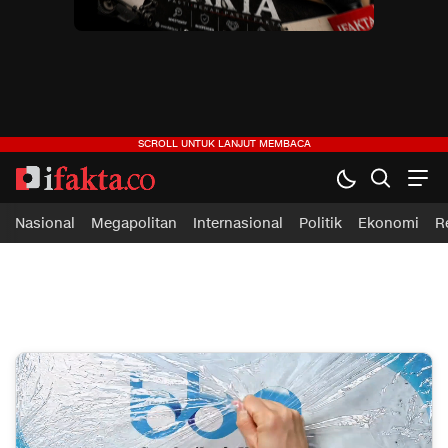
ifakta.co
#pastibenar
Nasional
Megapolitan
Internasional
Politik
Ekonomi
R