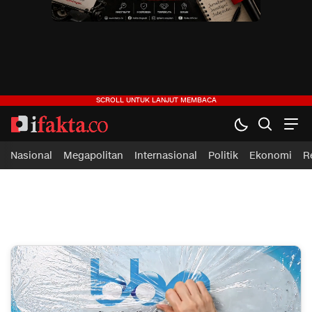
ifakta.co
#pastibenar
Nasional
Megapolitan
Internasional
Politik
Ekonomi
R