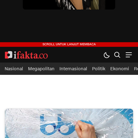
ifakta.co
#pastibenar
Nasional
Megapolitan
Internasional
Politik
Ekonomi
R