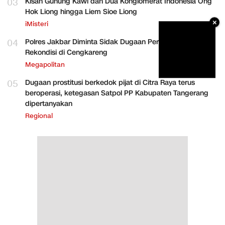
03
Kisah Gunung Kawi dan Dua Konglomerat Indonesia Ong
Hok Liong hingga Liem Sioe Liong
×
iMisteri
04
Polres Jakbar Diminta Sidak Dugaan Perakitan HP
Rekondisi di Cengkareng
Megapolitan
05
Dugaan prostitusi berkedok pijat di Citra Raya terus
beroperasi, ketegasan Satpol PP Kabupaten Tangerang
dipertanyakan
Regional