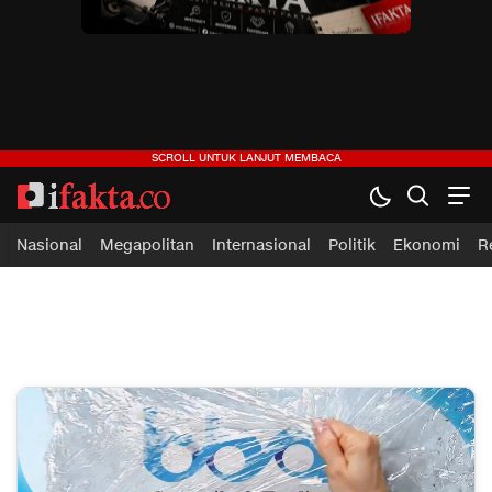
ifakta.co
#pastibenar
Nasional
Megapolitan
Internasional
Politik
Ekonomi
R