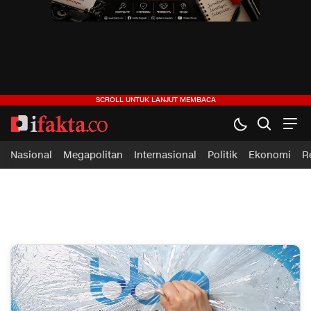
ifakta.co
#pastibenar
Nasional
Megapolitan
Internasional
Politik
Ekonomi
R