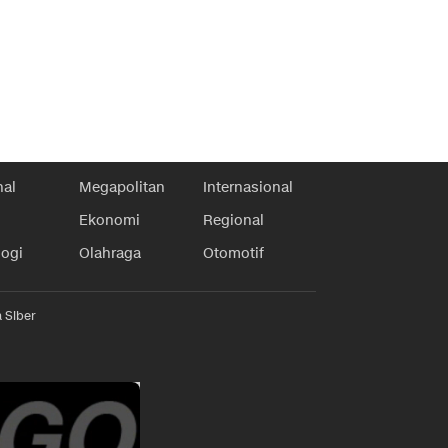
nal
Megapolitan
Internasional
Ekonomi
Regional
logi
Olahraga
Otomotif
 Siber