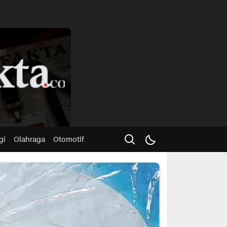
Advertisme
gi
Olahraga
Otomotif