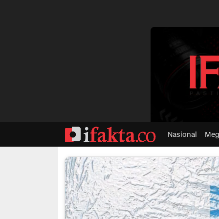
dvertisment
Nasional
Meg
ifakta.co
#pastibenar