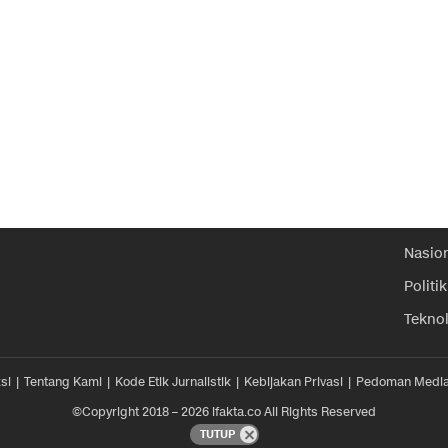
Nasio
Politik
Tekno
si
Tentang Kami
Kode Etik Jurnalistik
Kebijakan Privasi
Pedoman Media
©Copyright 2018 – 2026 ifakta.co All Rights Reserved
TUTUP