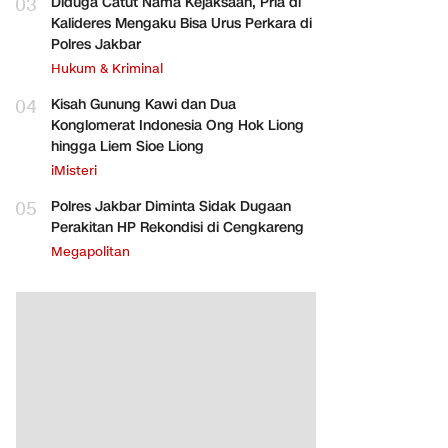
03
Diduga Catut Nama Kejaksaan, Pria di
Kalideres Mengaku Bisa Urus Perkara di
Polres Jakbar
Hukum & Kriminal
04
Kisah Gunung Kawi dan Dua
Konglomerat Indonesia Ong Hok Liong
hingga Liem Sioe Liong
iMisteri
05
Polres Jakbar Diminta Sidak Dugaan
Perakitan HP Rekondisi di Cengkareng
Megapolitan