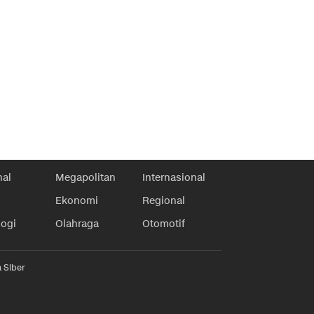
nal
Megapolitan
Internasional
Ekonomi
Regional
logi
Olahraga
Otomotif
 Siber