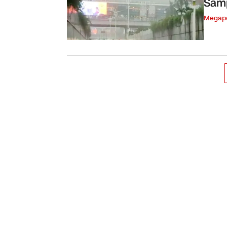
Sam
Megapo