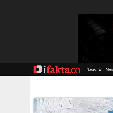
dvertisment
Nasional
Meg
ifakta.co
#pastibenar