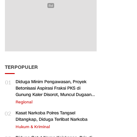
TERPOPULER
01
Diduga Minim Pengawasan, Proyek
Betonisasi Aspirasi Fraksi PKS di
Gunung Kaler Disorot, Muncul Dugaan
Pengurangan Volume
Regional
02
Kasat Narkoba Polres Tangsel
Ditangkap, Diduga Terlibat Narkoba
Hukum & Kriminal