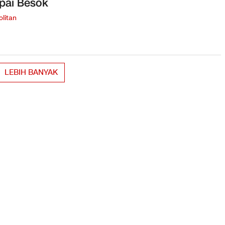
pai Besok
litan
LEBIH BANYAK