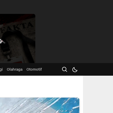
Advertisme
gi
Olahraga
Otomotif