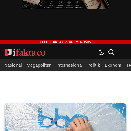
ifakta.co
#pastibenar
Nasional
Megapolitan
Internasional
Politik
Ekonomi
R