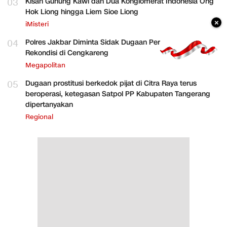
03
Kisah Gunung Kawi dan Dua Konglomerat Indonesia Ong
Hok Liong hingga Liem Sioe Liong
×
iMisteri
04
Polres Jakbar Diminta Sidak Dugaan Perakitan HP
Rekondisi di Cengkareng
Megapolitan
05
Dugaan prostitusi berkedok pijat di Citra Raya terus
beroperasi, ketegasan Satpol PP Kabupaten Tangerang
dipertanyakan
Regional