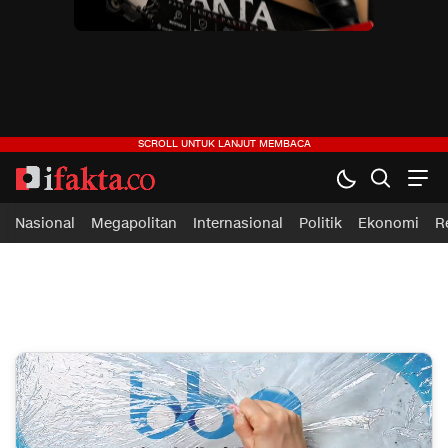
ifakta.co
#pastibenar
Nasional
Megapolitan
Internasional
Politik
Ekonomi
R