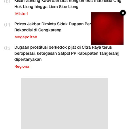
03
Kisah Gunung Kawi dan Dua Konglomerat Indonesia Ong
Hok Liong hingga Liem Sioe Liong
×
iMisteri
04
Polres Jakbar Diminta Sidak Dugaan Perakitan HP
Rekondisi di Cengkareng
Megapolitan
05
Dugaan prostitusi berkedok pijat di Citra Raya terus
beroperasi, ketegasan Satpol PP Kabupaten Tangerang
dipertanyakan
Regional