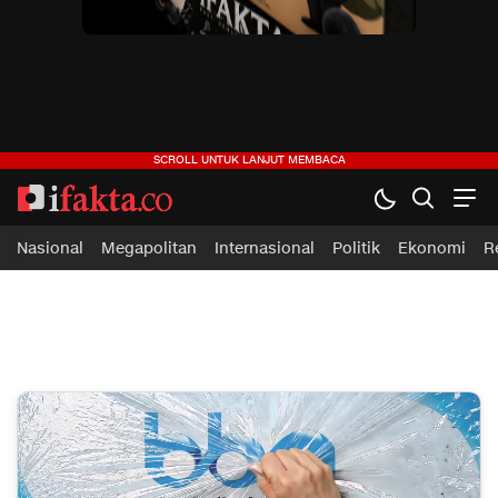
ifakta.co
#pastibenar
Nasional
Megapolitan
Internasional
Politik
Ekonomi
R