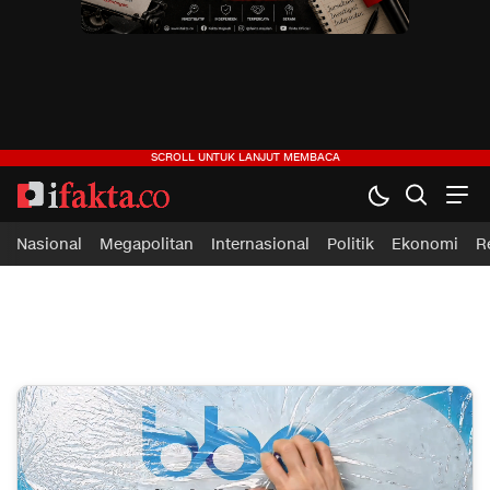
ifakta.co
#pastibenar
Nasional
Megapolitan
Internasional
Politik
Ekonomi
R