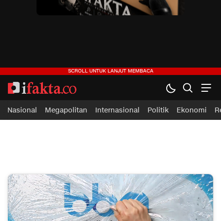
ifakta.co
#pastibenar
Nasional
Megapolitan
Internasional
Politik
Ekonomi
R