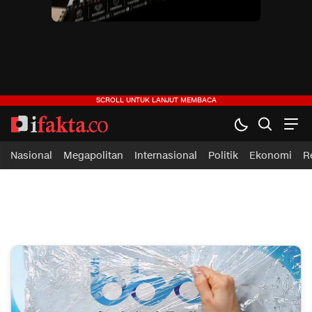
ifakta.co
#pastibenar
Nasional
Megapolitan
Internasional
Politik
Ekonomi
R