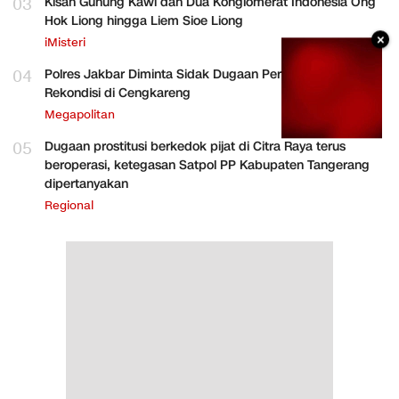
03
Kisah Gunung Kawi dan Dua Konglomerat Indonesia Ong
Hok Liong hingga Liem Sioe Liong
×
iMisteri
04
Polres Jakbar Diminta Sidak Dugaan Perakitan HP
Rekondisi di Cengkareng
Megapolitan
05
Dugaan prostitusi berkedok pijat di Citra Raya terus
beroperasi, ketegasan Satpol PP Kabupaten Tangerang
dipertanyakan
Regional