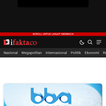
ifakta.co
#pastibenar
Nasional
Megapolitan
Internasional
Politik
Ekonomi
R