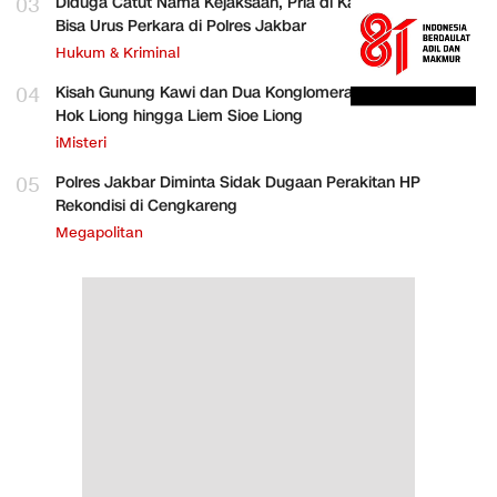
03
Diduga Catut Nama Kejaksaan, Pria di Kalideres Mengaku
Bisa Urus Perkara di Polres Jakbar
Hukum & Kriminal
04
Kisah Gunung Kawi dan Dua Konglomerat Indonesia Ong
Hok Liong hingga Liem Sioe Liong
iMisteri
05
Polres Jakbar Diminta Sidak Dugaan Perakitan HP
Rekondisi di Cengkareng
Megapolitan