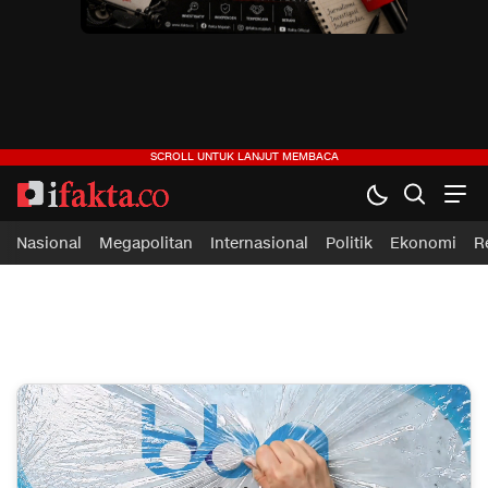
ifakta.co
#pastibenar
Nasional
Megapolitan
Internasional
Politik
Ekonomi
R