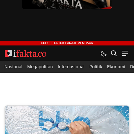
ifakta.co
#pastibenar
Nasional
Megapolitan
Internasional
Politik
Ekonomi
R